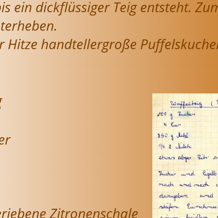
is ein dickflüssiger Teig entsteht. Zu
terheben.
er Hitze handtellergroße Puffelskuche
g
er
riebene Zitronenschale