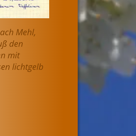
ach Mehl, 
uß den 
n mit 
n lichtgelb 