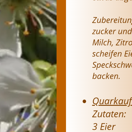
Zubereitun
zucker und
Milch, Zit
scheifen E
Speckschwa
backen.
Quarkauf
•
Zutaten:
3 Eier