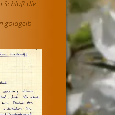
m Schluß die 
n goldgelb 