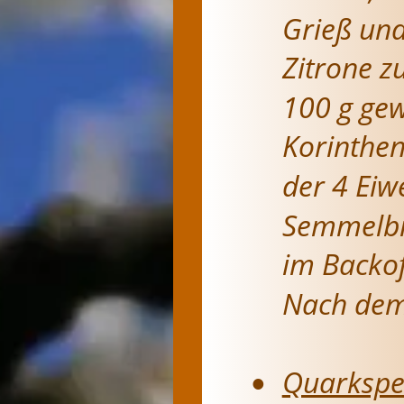
Grieß und
Zitrone z
100 g gew
Korinthen
der 4 Eiwe
Semmelbrö
im Backof
Nach dem 
Quarkspei
•