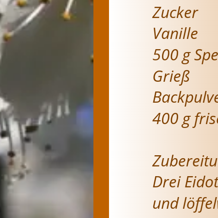
Zucker
Vanille
500 g Sp
Grieß
Backpulv
400 g fri
Zubereitu
Drei Eido
und löffe