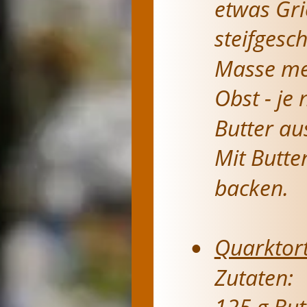
etwas Gri
steifgesc
Masse men
Obst - je 
Butter au
Mit Butte
backen.
Quarktor
•
Zutaten:
125 g But