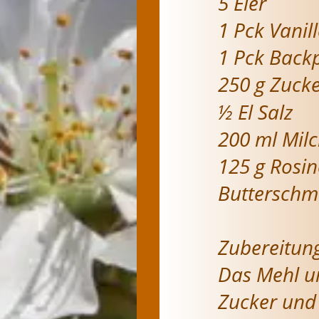
5 Eier
1 Pck Vanil
1 Pck Back
250 g Zucke
½ El Salz
200 ml Mil
125 g Rosi
Butterschm
Zubereitung
Das Mehl un
Zucker und 