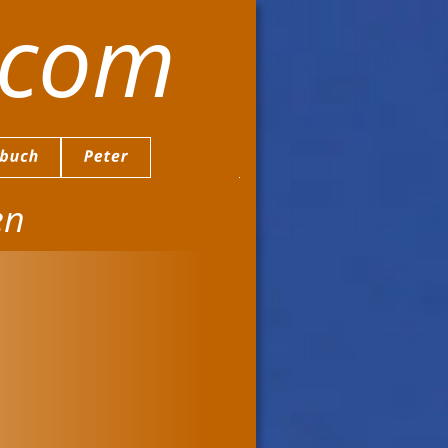
.com
en