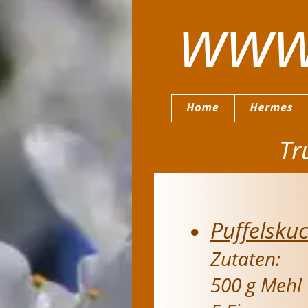
www
Tr
Puffelsku
•
Zutaten:
500 g Mehl