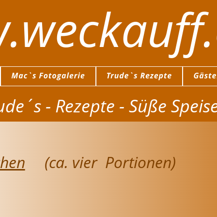
.weckauff
ude´s - Rezepte - Süße Speis
chen
     (ca. vier  Portionen)