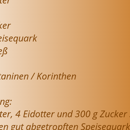
ker
eisequark
eß
taninen / Korinthen
ng:
ter, 4 Eidotter und 300 g Zucker
en gut abgetropften Speisequark 