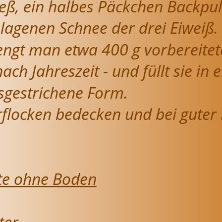
eß, ein halbes Päckchen Backpul
hlagenen Schnee der drei Eiweiß.
gt man etwa 400 g vorbereitete
nach Jahreszeit - und füllt sie in 
sgestrichene Form.
rflocken bedecken und bei guter 
te ohne Boden
ter