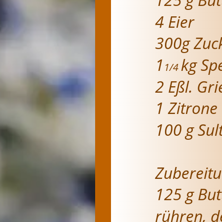
4 Eier
300g Zuc
1
kg Sp
1/4 
2 Eßl. Gri
1 Zitrone
100 g Sul
Zubereitu
125 g But
rühren, d