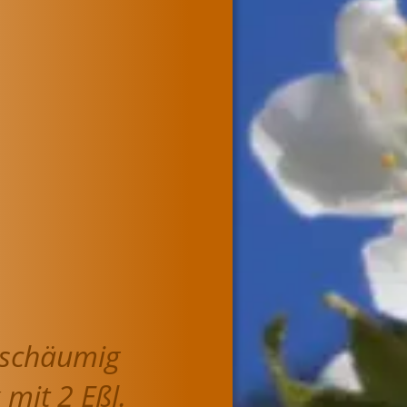
 schäumig 
mit 2 Eßl. 