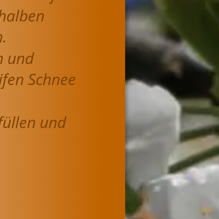
halben 
.
n und 
ifen Schnee 
üllen und 