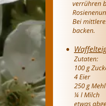
verrühren b
Rosienenun
Bei mittler
backen.
Waffeltei
•
Zutaten:
100 g Zuck
4 Eier
250 g Mehl
¼ l Milch
etwas abge