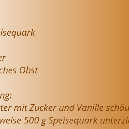
eisequark
er
sches Obst
ng:
tter mit Zucker und Vanille schä
lweise 500 g Speisequark unterzi