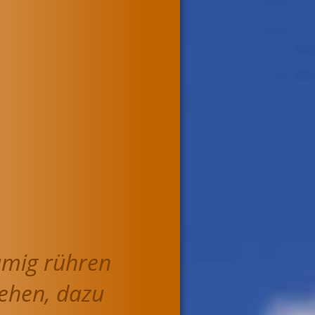
umig rühren 
ehen, dazu 